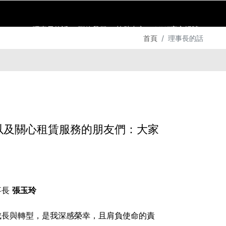
理事長的話
聯絡我們
協助中心
​LINE官方帳號
首頁
理事長的話
以及關心租賃服務的朋友們：大家
事長
張玉玲
成長與轉型，是我深感榮幸，且肩負使命的責