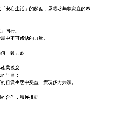
找「安心生活」的起點，承載著無數家庭的希
度」同行。
發展中不可或缺的力量。
價值，致力於：
與產業觀念；
源的平台；
康的租賃生態中受益，實現多方共贏。
間的合作，積極推動：